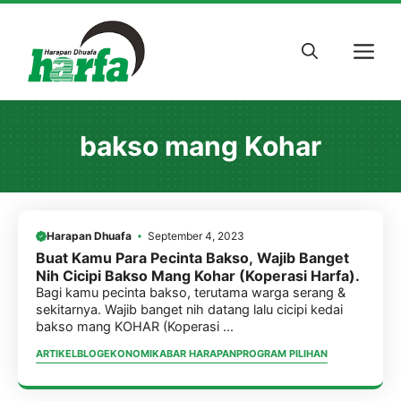
Skip
to
M
content
bakso mang Kohar
Harapan Dhuafa
September 4, 2023
Buat Kamu Para Pecinta Bakso, Wajib Banget
Nih Cicipi Bakso Mang Kohar (Koperasi Harfa).
Bagi kamu pecinta bakso, terutama warga serang &
sekitarnya. Wajib banget nih datang lalu cicipi kedai
bakso mang KOHAR (Koperasi ...
ARTIKEL
BLOG
EKONOMI
KABAR HARAPAN
PROGRAM PILIHAN