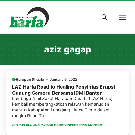
Skip
to
M
content
aziz gagap
Harapan Dhuafa
January 6, 2022
LAZ Harfa Road to Healing Penyintas Erupsi
Gunung Semeru Bersama IDMI Banten
Lembaga Amil Zakat Harapan Dhuafa (LAZ Harfa)
kembali memberangkatkan relawan kemanusian
menuju Kabupaten Lumajang, Jawa Timur dalam
rangka Road To ...
ARTIKEL
BLOG
CSR
KABAR HARAPAN
PENERIMA MANFAAT