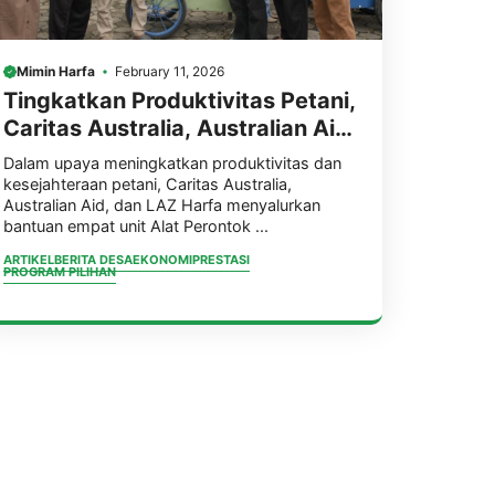
Mimin Harfa
February 11, 2026
Tingkatkan Produktivitas Petani,
Caritas Australia, Australian Aid,
dan LAZ Harfa Serahkan
Dalam upaya meningkatkan produktivitas dan
Bantuan 4 Power Thresher untuk
kesejahteraan petani, Caritas Australia,
Australian Aid, dan LAZ Harfa menyalurkan
4 Desa Dampingan di
bantuan empat unit Alat Perontok ...
Pandeglang.
ARTIKEL
BERITA DESA
EKONOMI
PRESTASI
PROGRAM PILIHAN