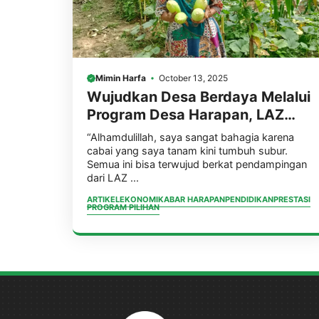
Mimin Harfa
October 13, 2025
Wujudkan Desa Berdaya Melalui
Program Desa Harapan, LAZ
Harfa, Caritas Australia, &
“Alhamdulillah, saya sangat bahagia karena
Australian Aid Konsisten
cabai yang saya tanam kini tumbuh subur.
Semua ini bisa terwujud berkat pendampingan
Dampingi 10 Desa Di Kabupaten
dari LAZ ...
Pandeglang
ARTIKEL
EKONOMI
KABAR HARAPAN
PENDIDIKAN
PRESTASI
PROGRAM PILIHAN