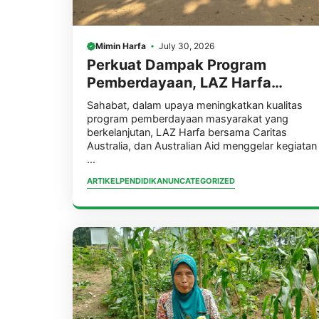
Mimin Harfa
July 30, 2026
Perkuat Dampak Program
Pemberdayaan, LAZ Harfa
Bersama Caritas Australia dan
Sahabat, dalam upaya meningkatkan kualitas
Australian Aid Gelar Capacity
program pemberdayaan masyarakat yang
berkelanjutan, LAZ Harfa bersama Caritas
Building Staf
Australia, dan Australian Aid menggelar kegiatan
...
ARTIKEL
PENDIDIKAN
UNCATEGORIZED