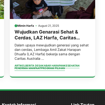
Mimin Harfa
August 21, 2025
Wujudkan Genarasi Sehat &
Cerdas, LAZ Harfa, Caritas
Australia, & Australian Aid
Dalam upaya mewujudkan generasi yang sehat
Konsisten Berikan Makanan
dan cerdas, Lembaga Amil Zakat Harapan
Dhuafa (LAZ Harfa) bekerja sama dengan
Tambahan untuk anak-anak di
Caritas Australia ...
10 Desa Selama 1 Tahun
ARTIKEL
BERITA DESA
KABAR HARAPAN
KESEHATAN
PENERIMA MANFAAT
PROGRAM PILIHAN
Kontak Informasi
Link Tautan