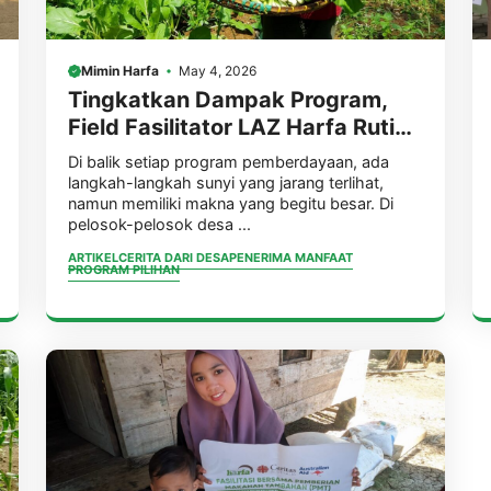
Mimin Harfa
May 4, 2026
Tingkatkan Dampak Program,
Field Fasilitator LAZ Harfa Rutin
Lakukan Money di 10 Desa
Di balik setiap program pemberdayaan, ada
Dampingan di Kab. Pandeglang
langkah-langkah sunyi yang jarang terlihat,
namun memiliki makna yang begitu besar. Di
pelosok-pelosok desa ...
ARTIKEL
CERITA DARI DESA
PENERIMA MANFAAT
PROGRAM PILIHAN