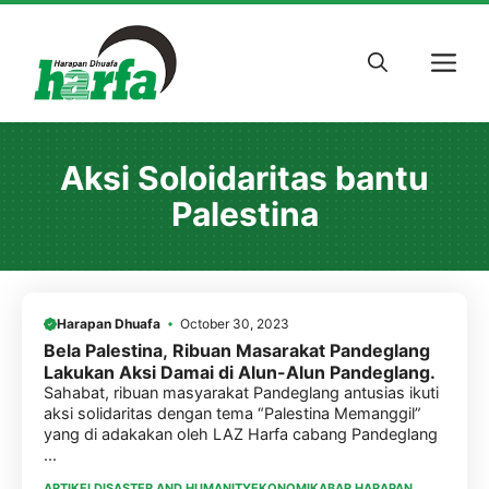
Skip
to
M
content
Aksi Soloidaritas bantu
Palestina
Harapan Dhuafa
October 30, 2023
Bela Palestina, Ribuan Masarakat Pandeglang
Lakukan Aksi Damai di Alun-Alun Pandeglang.
Sahabat, ribuan masyarakat Pandeglang antusias ikuti
aksi solidaritas dengan tema “Palestina Memanggil”
yang di adakakan oleh LAZ Harfa cabang Pandeglang
...
ARTIKEL
DISASTER AND HUMANITY
EKONOMI
KABAR HARAPAN