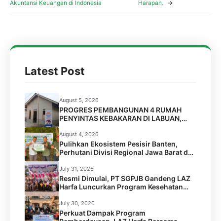
Akuntansi Keuangan di Indonesia
Harapan.
→
Latest Post
August 5, 2026
PROGRES PEMBANGUNAN 4 RUMAH
PENYINTAS KEBAKARAN DI LABUAN,
PANDEGLANG
August 4, 2026
Pulihkan Ekosistem Pesisir Banten,
Perhutani Divisi Regional Jawa Barat dan
Banten Salurkan Bantuan 1.000 Bibit
Pohon Mangrove melalui LAZ Harfa
July 31, 2026
Resmi Dimulai, PT SGPJB Gandeng LAZ
Harfa Luncurkan Program Kesehatan
SEGA KEBUL di 2 Desa Kabupaten
Serang
July 30, 2026
Perkuat Dampak Program