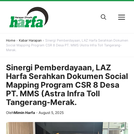
Skip
to
M
content
Home
»
Kabar Harapan
»
Sinergi Pemberdayaan, LAZ Harfa Serahkan Dokumen
Social Mapping Program CSR 8 Desa PT. MMS (Astra Infra Toll Tangerang-
Merak.
Sinergi Pemberdayaan, LAZ
Harfa Serahkan Dokumen Social
Mapping Program CSR 8 Desa
PT. MMS (Astra Infra Toll
Tangerang-Merak.
Oleh
Mimin Harfa
August 5, 2025