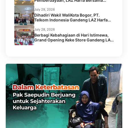
Pemberdayaan, LAZ Harfa Bersama
Caritas Australia dan Australian Aid
Gelar Capacity Building Staf
July 29, 2026
Dihadiri Wakil WaliKota Bogor, PT.
Telkom Indonesia Gandeng LAZ Harfa
Gelar Kick Off Meeting Program
Pengentasan Stunting.
July 28, 2026
Berbagi Kebahagiaan di Hari Istimewa,
Grand Opening Keke Store Gandeng LAZ
Harfa Santuni 45 Anak Yatim Dhuafa