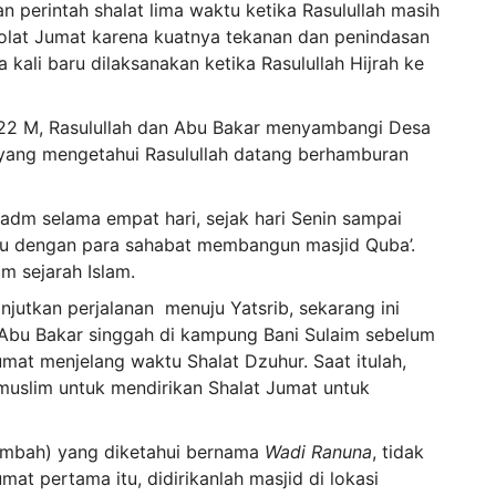
 perintah shalat lima waktu ketika Rasulullah masih
olat Jumat karena kuatnya tekanan dan penindasan
 kali baru dilaksanakan ketika Rasulullah Hijrah ke
r 622 M, Rasulullah dan Abu Bakar menyambangi Desa
 yang mengetahui Rasulullah datang berhamburan
 Hadm selama empat hari, sejak hari Senin sampai
liau dengan para sahabat membangun masjid Quba’.
m sejarah Islam.
anjutkan perjalanan menuju Yatsrib, sekarang ini
 Abu Bakar singgah di kampung Bani Sulaim sebelum
Jumat menjelang waktu Shalat Dzuhur. Saat itulah,
muslim untuk mendirikan Shalat Jumat untuk
embah) yang diketahui bernama
Wadi Ranuna
, tidak
at pertama itu, didirikanlah masjid di lokasi