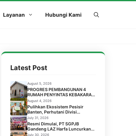
Layanan
Hubungi Kami
Latest Post
August 5, 2026
PROGRES PEMBANGUNAN 4
RUMAH PENYINTAS KEBAKARAN
DI LABUAN, PANDEGLANG
August 4, 2026
Pulihkan Ekosistem Pesisir
Banten, Perhutani Divisi
Regional Jawa Barat dan Banten
July 31, 2026
Salurkan Bantuan 1.000 Bibit
Resmi Dimulai, PT SGPJB
Pohon Mangrove melalui LAZ
Gandeng LAZ Harfa Luncurkan
Harfa
Program Kesehatan SEGA KEBUL
July 30, 2026