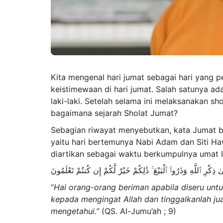
Kita mengenal hari jumat sebagai hari yang 
keistimewaan di hari jumat. Salah satunya ad
laki-laki. Setelah selama ini melaksanakan s
bagaimana sejarah Sholat Jumat?
Sebagian riwayat menyebutkan, kata Jumat b
yaitu hari bertemunya Nabi Adam dan Siti Haw
diartikan sebagai waktu berkumpulnya umat 
َىٰ ذِكْرِ ٱللَّهِ وَذَرُوا۟ ٱلْبَيْعَ ۚ ذَٰلِكُمْ خَيْرٌ لَّكُمْ إِن كُنتُمْ تَعْلَمُونَ
“
Hai orang-orang beriman apabila diseru un
kepada mengingat Allah dan tinggalkanlah jual
mengetahui.”
(QS. Al-Jumu’ah ; 9)