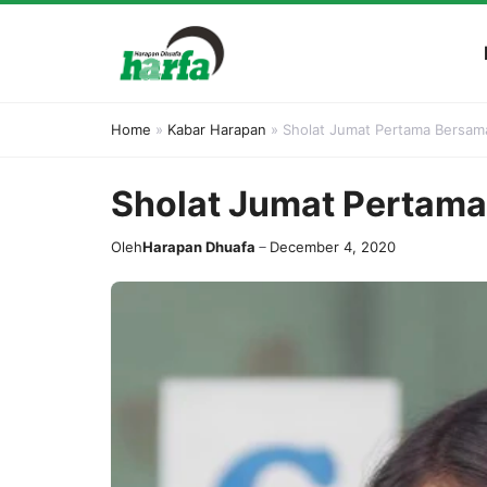
Skip
to
content
Home
»
Kabar Harapan
»
Sholat Jumat Pertama Bersam
Sholat Jumat Pertama
Oleh
Harapan Dhuafa
December 4, 2020