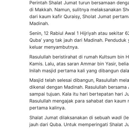
Perintah Shalat Jumat turun bersamaan dengan
di Makkah. Namun, sulitnya melaksanakan Sh
dari kaum kafir Quraisy, Sholat Jumat pertama
Madinah.
Senin, 12 Rabiul Awal 1 Hijriyah atau sekita
Quba’ yang tak jauh dari Madinah. Penduduk
keluar menyambutnya.
Rasulullah beristirahat di rumah Kultsum bin
Kamis. Lalu, atas saran Ammar bin Yasir, be
Inilah masjid pertama kali yang dibangun dala
Masjid telah selesai dibangun, Rasulullah mel
dikenal dengan Madinah. Rasulullah bersama
sampai tujuan. Kala itu hari bertepatan hari 
Rasulullah mengajak para sahabat dan kaum 
pertama kalinya.
Shalat Jumat dilaksanakan di sebuah
wadi
(l
jauh dari Quba. Untuk memperingati Shalat Jum