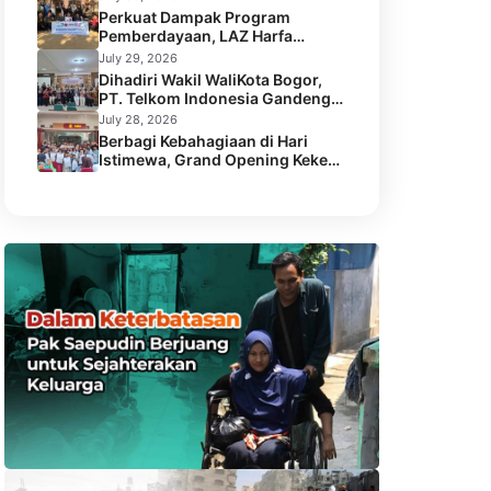
di 2 Desa Kabupaten Serang
Perkuat Dampak Program
Pemberdayaan, LAZ Harfa
Bersama Caritas Australia dan
July 29, 2026
Australian Aid Gelar Capacity
Dihadiri Wakil WaliKota Bogor,
Building Staf
PT. Telkom Indonesia Gandeng
LAZ Harfa Gelar Kick Off Meeting
July 28, 2026
Program Pengentasan Stunting.
Berbagi Kebahagiaan di Hari
Istimewa, Grand Opening Keke
Store Gandeng LAZ Harfa
Santuni 45 Anak Yatim Dhuafa