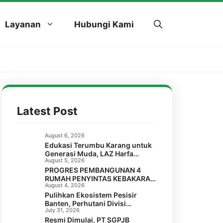
Layanan
Hubungi Kami
Latest Post
August 6, 2026
Edukasi Terumbu Karang untuk
Generasi Muda, LAZ Harfa
August 5, 2026
Bersama FPTK Banten & Squad
PROGRES PEMBANGUNAN 4
Pulau Merak Besar Gelar Coral
RUMAH PENYINTAS KEBAKARAN
Reef Goes to School di SMPN 6
August 4, 2026
DI LABUAN, PANDEGLANG
Kota Cilegon
Pulihkan Ekosistem Pesisir
Banten, Perhutani Divisi
July 31, 2026
Regional Jawa Barat dan Banten
Resmi Dimulai, PT SGPJB
Salurkan Bantuan 1.000 Bibit