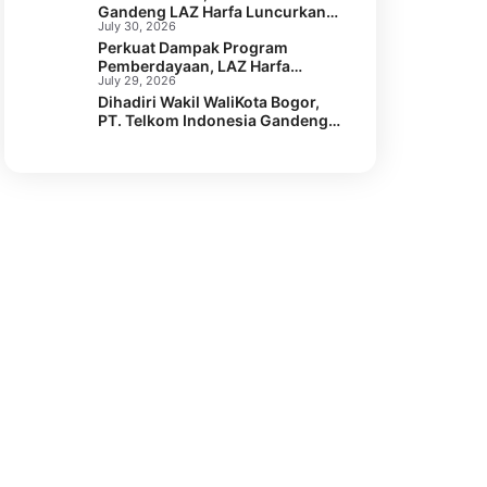
Gandeng LAZ Harfa Luncurkan
Pohon Mangrove melalui LAZ
July 30, 2026
Program Kesehatan SEGA KEBUL
Harfa
Perkuat Dampak Program
di 2 Desa Kabupaten Serang
Pemberdayaan, LAZ Harfa
July 29, 2026
Bersama Caritas Australia dan
Dihadiri Wakil WaliKota Bogor,
Australian Aid Gelar Capacity
PT. Telkom Indonesia Gandeng
Building Staf
LAZ Harfa Gelar Kick Off Meeting
Program Pengentasan Stunting.