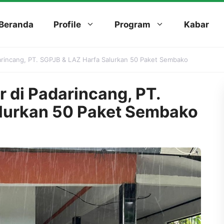
Beranda
Profile
Program
Kabar
darincang, PT. SGPJB & LAZ Harfa Salurkan 50 Paket Sembako
r di Padarincang, PT.
lurkan 50 Paket Sembako