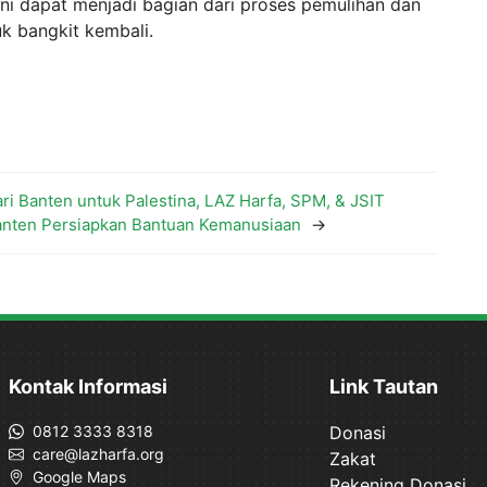
ni dapat menjadi bagian dari proses pemulihan dan
k bangkit kembali.
ri Banten untuk Palestina, LAZ Harfa, SPM, & JSIT
anten Persiapkan Bantuan Kemanusiaan
→
Kontak Informasi
Link Tautan
0812 3333 8318
Donasi
care@lazharfa.org
Zakat
Google Maps
Rekening Donasi