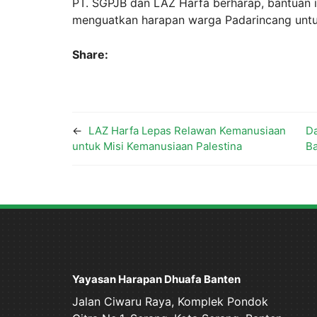
PT. SGPJB dan LAZ Harfa berharap, bantuan i
menguatkan harapan warga Padarincang untu
Share:
←
LAZ Harfa Lepas Relawan Kemanusiaan
Da
untuk Misi Kemanusiaan Palestina
B
Yayasan Harapan Dhuafa Banten
Jalan Ciwaru Raya, Komplek Pondok