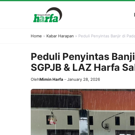
Skip
to
content
Home
»
Kabar Harapan
»
Peduli Penyintas Banjir di Pa
Peduli Penyintas Banji
SGPJB & LAZ Harfa Sa
Oleh
Mimin Harfa
January 28, 2026