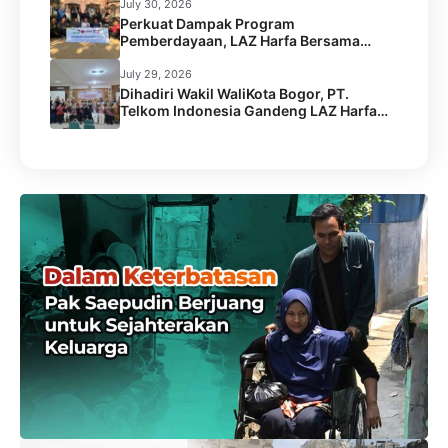
Serang
July 30, 2026
Perkuat Dampak Program
Pemberdayaan, LAZ Harfa Bersama
Caritas Australia dan Australian Aid
Gelar Capacity Building Staf
July 29, 2026
Dihadiri Wakil WaliKota Bogor, PT.
Telkom Indonesia Gandeng LAZ Harfa
Gelar Kick Off Meeting Program
Pengentasan Stunting.