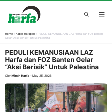
Skip
to
M
content
Home
»
Kabar Harapan
»
PEDULI KEMANUSIAAN LAZ Harfa dan FOZ Banten
Gelar “Aksi Berisik” Untuk Palestina
PEDULI KEMANUSIAAN LAZ
Harfa dan FOZ Banten Gelar
“Aksi Berisik” Untuk Palestina
Oleh
Mimin Harfa
May 25, 2026