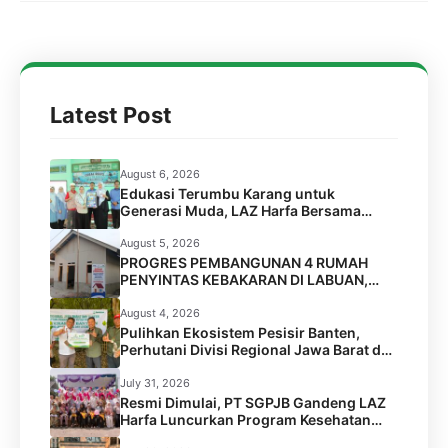
Latest Post
August 6, 2026
Edukasi Terumbu Karang untuk
Generasi Muda, LAZ Harfa Bersama
FPTK Banten & Squad Pulau Merak Besar
Gelar Coral Reef Goes to School di SMPN
August 5, 2026
6 Kota Cilegon
PROGRES PEMBANGUNAN 4 RUMAH
PENYINTAS KEBAKARAN DI LABUAN,
PANDEGLANG
August 4, 2026
Pulihkan Ekosistem Pesisir Banten,
Perhutani Divisi Regional Jawa Barat dan
Banten Salurkan Bantuan 1.000 Bibit
Pohon Mangrove melalui LAZ Harfa
July 31, 2026
Resmi Dimulai, PT SGPJB Gandeng LAZ
Harfa Luncurkan Program Kesehatan
SEGA KEBUL di 2 Desa Kabupaten