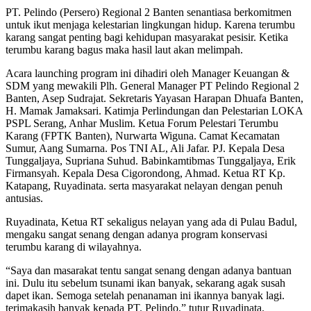
PT. Pelindo (Persero) Regional 2 Banten senantiasa berkomitmen
untuk ikut menjaga kelestarian lingkungan hidup. Karena terumbu
karang sangat penting bagi kehidupan masyarakat pesisir. Ketika
terumbu karang bagus maka hasil laut akan melimpah.
Acara launching program ini dihadiri oleh Manager Keuangan &
SDM yang mewakili Plh. General Manager PT Pelindo Regional 2
Banten, Asep Sudrajat. Sekretaris Yayasan Harapan Dhuafa Banten,
H. Mamak Jamaksari. Katimja Perlindungan dan Pelestarian LOKA
PSPL Serang, Anhar Muslim. Ketua Forum Pelestari Terumbu
Karang (FPTK Banten), Nurwarta Wiguna. Camat Kecamatan
Sumur, Aang Sumarna. Pos TNI AL, Ali Jafar. PJ. Kepala Desa
Tunggaljaya, Supriana Suhud. Babinkamtibmas Tunggaljaya, Erik
Firmansyah. Kepala Desa Cigorondong, Ahmad. Ketua RT Kp.
Katapang, Ruyadinata. serta masyarakat nelayan dengan penuh
antusias.
Ruyadinata, Ketua RT sekaligus nelayan yang ada di Pulau Badul,
mengaku sangat senang dengan adanya program konservasi
terumbu karang di wilayahnya.
“Saya dan masarakat tentu sangat senang dengan adanya bantuan
ini. Dulu itu sebelum tsunami ikan banyak, sekarang agak susah
dapet ikan. Semoga setelah penanaman ini ikannya banyak lagi.
terimakasih banyak kepada PT. Pelindo,” tutur Ruyadinata.