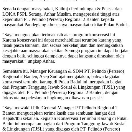
Senada dengan masyarakat, Katimja Perlindungan & Pelestarian
LOKA PSPL Serang, Anhar Muslim. mengapresiasi tinggi atas
kepedulian PT. Pelindo (Persero) Regional 2 Banten kepada
masyarakat Pandeglang khususnya masyarakat sekitar Pulau Badul.
“Saya mengucapkan terimakasih atas program konservasi ini.
Karena konservasi ini dapat merehabilitasi terumbu karang yang
rusak pasca tsunami, dan secara berkelanjutan dan meningkatkan
kesejahteraan masyarakat sekitar. Semoga program ini dapat berjalan
dengan baik, sehingga dampaknya dapat langsung dirasakan oleh
masyarakat,” ungkap Anhar.
Sementara itu, Manager Keuangan & SDM PT. Pelindo (Persero)
Regional 2 Banten, Asep Sudrajat mengatakan, bahwa kegiatan
konservasi terumbu karang di Pulau Badul ini merupakan bagian
dari Program Tanggung Jawab Sosial & Lingkungan (TJSL) yang
digagas oleh PT. Pelindo (Persero) Regional 2 Banten, dengan
fokus utama pelestarian lingkungan dikawasan pesisir.
“Saya mewakili Plh. General Manager PT Pelindo Regional 2
Banten mengucapkan terima kasih atas sambutan hangat dari
Bapak/Ibu sekalian. kegiatan Konservasi Terumbu Karang di Pulau
Badul ini merupakan bagian dari Program Tanggung Jawab Sosial
& Lingkungan (TJSL) yang digagas oleh PT. Pelindo (Persero)