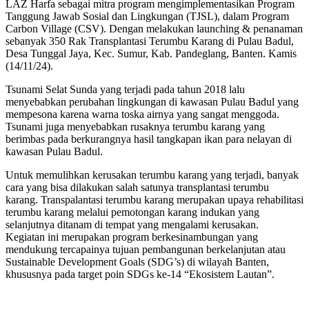
LAZ Harfa sebagai mitra program mengimplementasikan Program
Tanggung Jawab Sosial dan Lingkungan (TJSL), dalam Program
Carbon Village (CSV). Dengan melakukan launching & penanaman
sebanyak 350 Rak Transplantasi Terumbu Karang di Pulau Badul,
Desa Tunggal Jaya, Kec. Sumur, Kab. Pandeglang, Banten. Kamis
(14/11/24).
Tsunami Selat Sunda yang terjadi pada tahun 2018 lalu
menyebabkan perubahan lingkungan di kawasan Pulau Badul yang
mempesona karena warna toska airnya yang sangat menggoda.
Tsunami juga menyebabkan rusaknya terumbu karang yang
berimbas pada berkurangnya hasil tangkapan ikan para nelayan di
kawasan Pulau Badul.
Untuk memulihkan kerusakan terumbu karang yang terjadi, banyak
cara yang bisa dilakukan salah satunya transplantasi terumbu
karang. Transpalantasi terumbu karang merupakan upaya rehabilitasi
terumbu karang melalui pemotongan karang indukan yang
selanjutnya ditanam di tempat yang mengalami kerusakan.
Kegiatan ini merupakan program berkesinambungan yang
mendukung tercapainya tujuan pembangunan berkelanjutan atau
Sustainable Development Goals (SDG’s) di wilayah Banten,
khususnya pada target poin SDGs ke-14 “Ekosistem Lautan”.