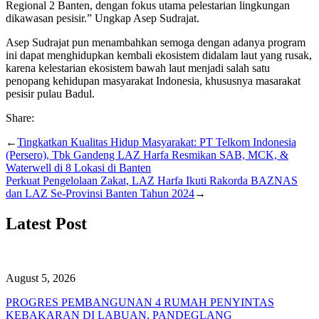
Regional 2 Banten, dengan fokus utama pelestarian lingkungan
dikawasan pesisir.” Ungkap Asep Sudrajat.
Asep Sudrajat pun menambahkan semoga dengan adanya program
ini dapat menghidupkan kembali ekosistem didalam laut yang rusak,
karena kelestarian ekosistem bawah laut menjadi salah satu
penopang kehidupan masyarakat Indonesia, khususnya masarakat
pesisir pulau Badul.
Share:
←
Tingkatkan Kualitas Hidup Masyarakat: PT Telkom Indonesia
(Persero), Tbk Gandeng LAZ Harfa Resmikan SAB, MCK, &
Waterwell di 8 Lokasi di Banten
Perkuat Pengelolaan Zakat, LAZ Harfa Ikuti Rakorda BAZNAS
dan LAZ Se-Provinsi Banten Tahun 2024
→
Latest Post
August 5, 2026
PROGRES PEMBANGUNAN 4 RUMAH PENYINTAS
KEBAKARAN DI LABUAN, PANDEGLANG