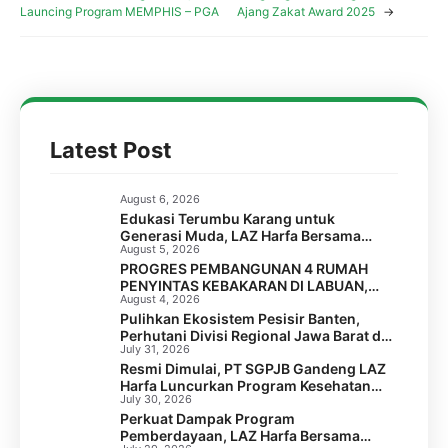
Launcing Program MEMPHIS – PGA
Ajang Zakat Award 2025
→
Latest Post
August 6, 2026
Edukasi Terumbu Karang untuk
Generasi Muda, LAZ Harfa Bersama
August 5, 2026
FPTK Banten & Squad Pulau Merak Besar
PROGRES PEMBANGUNAN 4 RUMAH
Gelar Coral Reef Goes to School di SMPN
PENYINTAS KEBAKARAN DI LABUAN,
6 Kota Cilegon
August 4, 2026
PANDEGLANG
Pulihkan Ekosistem Pesisir Banten,
Perhutani Divisi Regional Jawa Barat dan
July 31, 2026
Banten Salurkan Bantuan 1.000 Bibit
Resmi Dimulai, PT SGPJB Gandeng LAZ
Pohon Mangrove melalui LAZ Harfa
Harfa Luncurkan Program Kesehatan
July 30, 2026
SEGA KEBUL di 2 Desa Kabupaten
Perkuat Dampak Program
Serang
Pemberdayaan, LAZ Harfa Bersama