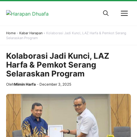
Skip
to
M
content
Home
»
Kabar Harapan
»
Kolaborasi Jadi Kunci, LAZ Harfa & Pemkot Serang
Selaraskan Program
Kolaborasi Jadi Kunci, LAZ
Harfa & Pemkot Serang
Selaraskan Program
Oleh
Mimin Harfa
December 3, 2025