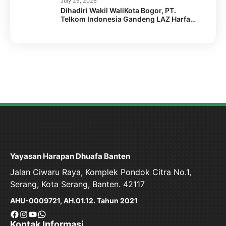
July 29, 2026
Caritas Australia dan Australian Aid
Dihadiri Wakil WaliKota Bogor, PT.
Gelar Capacity Building Staf
Telkom Indonesia Gandeng LAZ Harfa
Gelar Kick Off Meeting Program
Pengentasan Stunting.
Yayasan Harapan Dhuafa Banten
Jalan Ciwaru Raya, Komplek Pondok Citra No.1,
Serang, Kota Serang, Banten. 42117
AHU-0009721, AH.01.12. Tahun 2021
Facebook
Instagram
YouTube
WhatsApp
Kontak Informasi