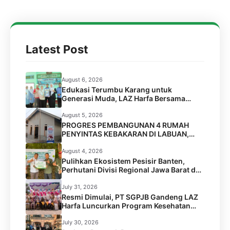
Latest Post
August 6, 2026
Edukasi Terumbu Karang untuk
Generasi Muda, LAZ Harfa Bersama
FPTK Banten & Squad Pulau Merak Besar
Gelar Coral Reef Goes to School di SMPN
August 5, 2026
6 Kota Cilegon
PROGRES PEMBANGUNAN 4 RUMAH
PENYINTAS KEBAKARAN DI LABUAN,
PANDEGLANG
August 4, 2026
Pulihkan Ekosistem Pesisir Banten,
Perhutani Divisi Regional Jawa Barat dan
Banten Salurkan Bantuan 1.000 Bibit
Pohon Mangrove melalui LAZ Harfa
July 31, 2026
Resmi Dimulai, PT SGPJB Gandeng LAZ
Harfa Luncurkan Program Kesehatan
SEGA KEBUL di 2 Desa Kabupaten
Serang
July 30, 2026