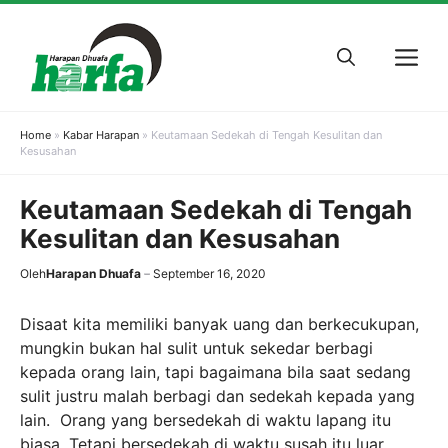
Skip
to
M
content
Home
»
Kabar Harapan
»
Keutamaan Sedekah di Tengah Kesulitan dan
Kesusahan
Keutamaan Sedekah di Tengah
Kesulitan dan Kesusahan
Oleh
Harapan Dhuafa
September 16, 2020
Disaat kita memiliki banyak uang dan berkecukupan,
mungkin bukan hal sulit untuk sekedar berbagi
kepada orang lain, tapi bagaimana bila saat sedang
sulit justru malah berbagi dan sedekah kepada yang
lain. Orang yang bersedekah di waktu lapang itu
biasa. Tetapi bersedekah di waktu susah itu luar