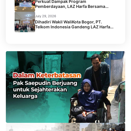
Perkuat Dampak Program
Pemberdayaan, LAZ Harfa Bersama
Caritas Australia dan Australian Aid
Gelar Capacity Building Staf
July 29, 2026
Dihadiri Wakil WaliKota Bogor, PT.
Telkom Indonesia Gandeng LAZ Harfa
Gelar Kick Off Meeting Program
Pengentasan Stunting.