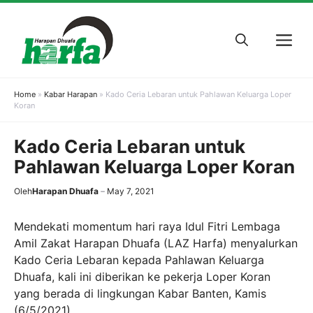
Skip
to
M
content
Home
»
Kabar Harapan
»
Kado Ceria Lebaran untuk Pahlawan Keluarga Loper
Koran
Kado Ceria Lebaran untuk
Pahlawan Keluarga Loper Koran
Oleh
Harapan Dhuafa
May 7, 2021
Mendekati momentum hari raya Idul Fitri Lembaga
Amil Zakat Harapan Dhuafa (LAZ Harfa) menyalurkan
Kado Ceria Lebaran kepada Pahlawan Keluarga
Dhuafa, kali ini diberikan ke pekerja Loper Koran
yang berada di lingkungan Kabar Banten, Kamis
(6/5/2021).