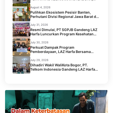
PANDEGLANG
August 4, 2026
Pulihkan Ekosistem Pesisir Banten,
Perhutani Divisi Regional Jawa Barat dan
Banten Salurkan Bantuan 1.000 Bibit
Pohon Mangrove melalui LAZ Harfa
July 31, 2026
Resmi Dimulai, PT SGPJB Gandeng LAZ
Harfa Luncurkan Program Kesehatan
SEGA KEBUL di 2 Desa Kabupaten
Serang
July 30, 2026
Perkuat Dampak Program
Pemberdayaan, LAZ Harfa Bersama
Caritas Australia dan Australian Aid
Gelar Capacity Building Staf
July 29, 2026
Dihadiri Wakil WaliKota Bogor, PT.
Telkom Indonesia Gandeng LAZ Harfa
Gelar Kick Off Meeting Program
Pengentasan Stunting.