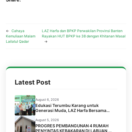
←
Cahaya
LAZ Harfa dan BPKP Perwakilan Provinsi Banten
Kemuliaan Malam
Rayakan HUT BPKP ke 38 dengan Khitanan Masal
Lailatul Qadar
→
Latest Post
August 6, 2026
Edukasi Terumbu Karang untuk
Generasi Muda, LAZ Harfa Bersama
FPTK Banten & Squad Pulau Merak Besar
Gelar Coral Reef Goes to School di SMPN
August 5, 2026
6 Kota Cilegon
PROGRES PEMBANGUNAN 4 RUMAH
PENYINTAS KEBAKARAN DI LABUAN,