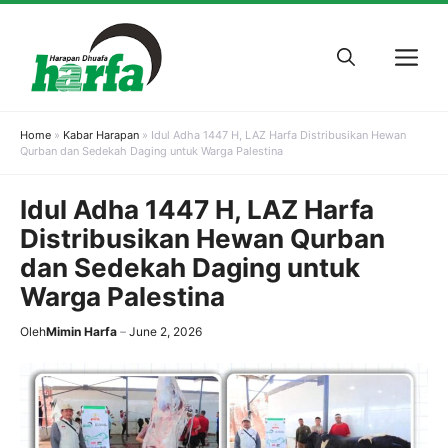
Skip
to
M
content
Home
»
Kabar Harapan
»
Idul Adha 1447 H, LAZ Harfa Distribusikan Hewan
Qurban dan Sedekah Daging untuk Warga Palestina
Idul Adha 1447 H, LAZ Harfa
Distribusikan Hewan Qurban
dan Sedekah Daging untuk
Warga Palestina
Oleh
Mimin Harfa
June 2, 2026