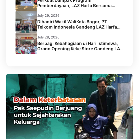
Perkuat Dampak Program
Pemberdayaan, LAZ Harfa Bersama
Caritas Australia dan Australian Aid
Gelar Capacity Building Staf
July 29, 2026
Dihadiri Wakil WaliKota Bogor, PT.
Telkom Indonesia Gandeng LAZ Harfa
Gelar Kick Off Meeting Program
Pengentasan Stunting.
July 28, 2026
Berbagi Kebahagiaan di Hari Istimewa,
Grand Opening Keke Store Gandeng LAZ
Harfa Santuni 45 Anak Yatim Dhuafa