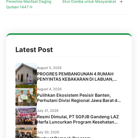
Penerima Manfaat Daging
Ekor Domba untuk Masyarakat.
→
Qurban 1447 H
Latest Post
August 5, 2026
PROGRES PEMBANGUNAN 4 RUMAH
PENYINTAS KEBAKARAN DI LABUAN,
PANDEGLANG
August 4, 2026
Pulihkan Ekosistem Pesisir Banten,
Perhutani Divisi Regional Jawa Barat dan
Banten Salurkan Bantuan 1.000 Bibit
Pohon Mangrove melalui LAZ Harfa
July 31, 2026
Resmi Dimulai, PT SGPJB Gandeng LAZ
Harfa Luncurkan Program Kesehatan
SEGA KEBUL di 2 Desa Kabupaten
Serang
July 30, 2026