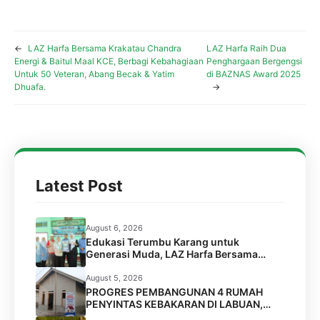
←
LAZ Harfa Bersama Krakatau Chandra
LAZ Harfa Raih Dua
Energi & Baitul Maal KCE, Berbagi Kebahagiaan
Penghargaan Bergengsi
Untuk 50 Veteran, Abang Becak & Yatim
di BAZNAS Award 2025
Dhuafa.
→
Latest Post
August 6, 2026
Edukasi Terumbu Karang untuk
Generasi Muda, LAZ Harfa Bersama
FPTK Banten & Squad Pulau Merak Besar
Gelar Coral Reef Goes to School di SMPN
August 5, 2026
6 Kota Cilegon
PROGRES PEMBANGUNAN 4 RUMAH
PENYINTAS KEBAKARAN DI LABUAN,
PANDEGLANG