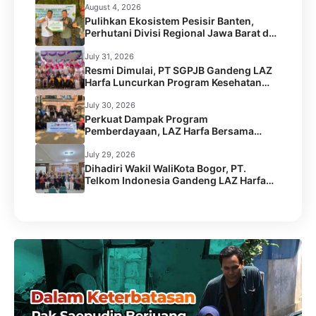
August 4, 2026
Pulihkan Ekosistem Pesisir Banten,
Perhutani Divisi Regional Jawa Barat dan
Banten Salurkan Bantuan 1.000 Bibit
Pohon Mangrove melalui LAZ Harfa
July 31, 2026
Resmi Dimulai, PT SGPJB Gandeng LAZ
Harfa Luncurkan Program Kesehatan
SEGA KEBUL di 2 Desa Kabupaten
Serang
July 30, 2026
Perkuat Dampak Program
Pemberdayaan, LAZ Harfa Bersama
Caritas Australia dan Australian Aid
Gelar Capacity Building Staf
July 29, 2026
Dihadiri Wakil WaliKota Bogor, PT.
Telkom Indonesia Gandeng LAZ Harfa
Gelar Kick Off Meeting Program
Pengentasan Stunting.