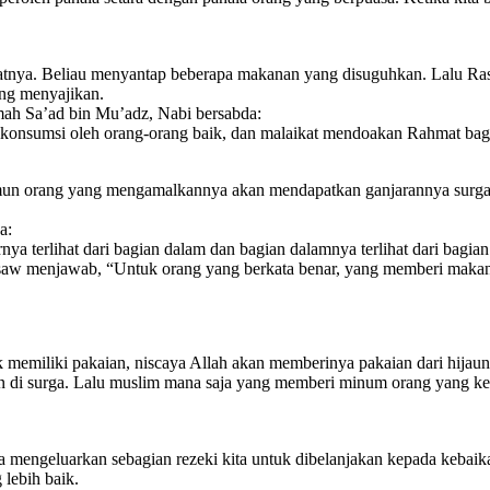
batnya. Beliau menyantap beberapa makanan yang disuguhkan. Lalu Ra
ng menyajikan.
mah Sa’ad bin Mu’adz, Nabi bersabda:
ikonsumsi oleh orang-orang baik, dan malaikat mendoakan Rahmat ba
amun orang yang mengamalkannya akan mendapatkan ganjarannya surg
a:
a terlihat dari bagian dalam dan bagian dalamnya terlihat dari bagian
saw menjawab, “Untuk orang yang berkata benar, yang memberi makan, 
k memiliki pakaian, niscaya Allah akan memberinya pakaian dari hija
n di surga. Lalu muslim mana saja yang memberi minum orang yang k
a mengeluarkan sebagian rezeki kita untuk dibelanjakan kepada kebai
 lebih baik.