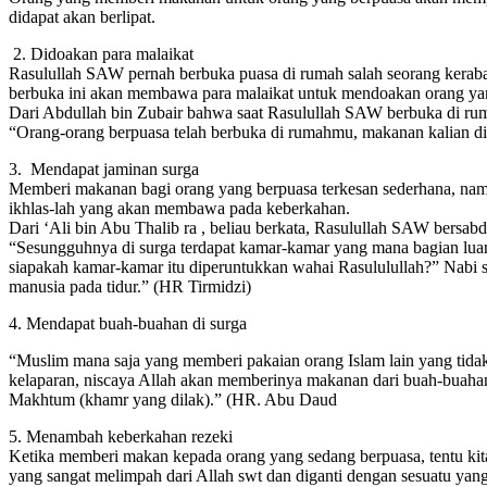
didapat akan berlipat.
2. Didoakan para malaikat
Rasulullah SAW pernah berbuka puasa di rumah salah seorang kera
berbuka ini akan membawa para malaikat untuk mendoakan orang ya
Dari Abdullah bin Zubair bahwa saat Rasulullah SAW berbuka di ru
“Orang-orang berpuasa telah berbuka di rumahmu, makanan kalian d
3. Mendapat jaminan surga
Memberi makanan bagi orang yang berpuasa terkesan sederhana, n
ikhlas-lah yang akan membawa pada keberkahan.
Dari ‘Ali bin Abu Thalib ra , beliau berkata, Rasulullah SAW bersabd
“Sesungguhnya di surga terdapat kamar-kamar yang mana bagian luarny
siapakah kamar-kamar itu diperuntukkan wahai Rasululullah?” Nabi 
manusia pada tidur.” (HR Tirmidzi)
4. Mendapat buah-buahan di surga
“Muslim mana saja yang memberi pakaian orang Islam lain yang tida
kelaparan, niscaya Allah akan memberinya makanan dari buah-buaha
Makhtum (khamr yang dilak).” (HR. Abu Daud
5. Menambah keberkahan rezeki
Ketika memberi makan kepada orang yang sedang berpuasa, tentu kit
yang sangat melimpah dari Allah swt dan diganti dengan sesuatu yang