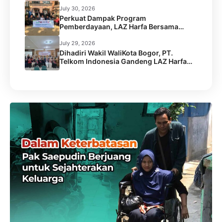
SEGA KEBUL di 2 Desa Kabupaten
Serang
July 30, 2026
Perkuat Dampak Program
Pemberdayaan, LAZ Harfa Bersama
Caritas Australia dan Australian Aid
Gelar Capacity Building Staf
July 29, 2026
Dihadiri Wakil WaliKota Bogor, PT.
Telkom Indonesia Gandeng LAZ Harfa
Gelar Kick Off Meeting Program
Pengentasan Stunting.