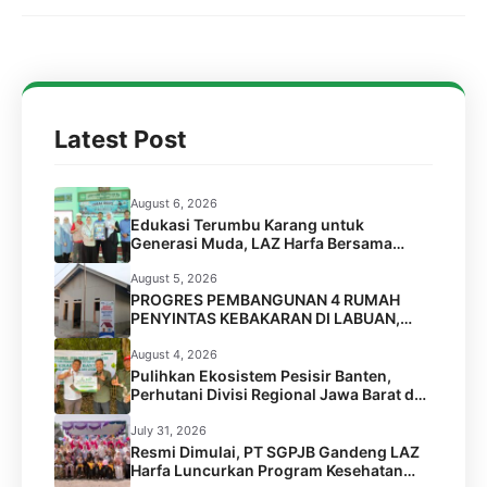
Latest Post
August 6, 2026
Edukasi Terumbu Karang untuk
Generasi Muda, LAZ Harfa Bersama
FPTK Banten & Squad Pulau Merak Besar
Gelar Coral Reef Goes to School di SMPN
August 5, 2026
6 Kota Cilegon
PROGRES PEMBANGUNAN 4 RUMAH
PENYINTAS KEBAKARAN DI LABUAN,
PANDEGLANG
August 4, 2026
Pulihkan Ekosistem Pesisir Banten,
Perhutani Divisi Regional Jawa Barat dan
Banten Salurkan Bantuan 1.000 Bibit
Pohon Mangrove melalui LAZ Harfa
July 31, 2026
Resmi Dimulai, PT SGPJB Gandeng LAZ
Harfa Luncurkan Program Kesehatan