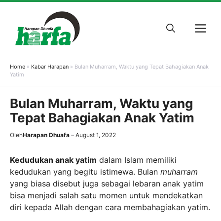
Skip
to
M
content
Home
»
Kabar Harapan
»
Bulan Muharram, Waktu yang Tepat Bahagiakan Anak
Yatim
Bulan Muharram, Waktu yang
Tepat Bahagiakan Anak Yatim
Oleh
Harapan Dhuafa
August 1, 2022
Kedudukan anak yatim
dalam Islam memiliki
kedudukan yang begitu istimewa. Bulan
muharram
yang biasa disebut juga sebagai lebaran anak yatim
bisa menjadi salah satu momen untuk mendekatkan
diri kepada Allah dengan cara membahagiakan yatim.