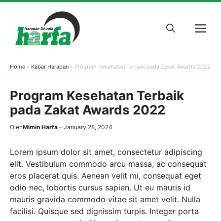
Skip
to
M
content
Home
»
Kabar Harapan
»
Program Kesehatan Terbaik pada Zakat Awards 2022
Program Kesehatan Terbaik
pada Zakat Awards 2022
Oleh
Mimin Harfa
January 28, 2024
Lorem ipsum dolor sit amet, consectetur adipiscing
elit. Vestibulum commodo arcu massa, ac consequat
eros placerat quis. Aenean velit mi, consequat eget
odio nec, lobortis cursus sapien. Ut eu mauris id
mauris gravida commodo vitae sit amet velit. Nulla
facilisi. Quisque sed dignissim turpis. Integer porta