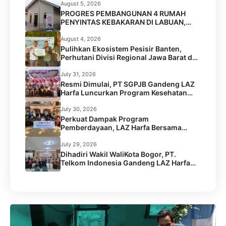
Gelar Coral Reef Goes to School di SMPN
August 5, 2026
6 Kota Cilegon
PROGRES PEMBANGUNAN 4 RUMAH
PENYINTAS KEBAKARAN DI LABUAN,
PANDEGLANG
August 4, 2026
Pulihkan Ekosistem Pesisir Banten,
Perhutani Divisi Regional Jawa Barat dan
Banten Salurkan Bantuan 1.000 Bibit
Pohon Mangrove melalui LAZ Harfa
July 31, 2026
Resmi Dimulai, PT SGPJB Gandeng LAZ
Harfa Luncurkan Program Kesehatan
SEGA KEBUL di 2 Desa Kabupaten
Serang
July 30, 2026
Perkuat Dampak Program
Pemberdayaan, LAZ Harfa Bersama
Caritas Australia dan Australian Aid
Gelar Capacity Building Staf
July 29, 2026
Dihadiri Wakil WaliKota Bogor, PT.
Telkom Indonesia Gandeng LAZ Harfa
Gelar Kick Off Meeting Program
Pengentasan Stunting.