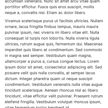
accumsan venenatis. Nunc sit amet arcu vitae quam
porttitor efficitur. Fusce quis eros suscipit, mollis
neque a, convallis nisi. Etiam ac dolor libero.
Vivamus scelerisque purus ut facilisis ultricies. Nullam
ornare, lacus fringilla finibus tempus, mauris mauris
pulvinar ipsum, nec viverra mi libero vitae elit. Nulla
consequat id turpis non lobortis. Nulla viverra ligula
ultrices, rutrum augue quis, fermentum dui. Maecenas
imperdiet quis libero at condimentum. Sed commodo
in magna sed semper. Vestibulum quam magna,
ullamcorper a purus a, cursus congue lectus. Lorem
ipsum dolor sit amet, consectetur adipiscing elit. Sed
posuere velit quis nulla convallis, at semper lacus
dictum. Integer pharetra quam ut neque suscipit
condimentum. Vestibulum venenatis nulla vitae augue
tincidunt scelerisque. Aenean rhoncus nisl ac libero
tincidunt, vitae efficitur velit pulvinar. Praesent rutrum
eleifend fringilla. Vestibulum volutpat rhoncus ipsum,
vitae fermentum tortor hendrerit id.