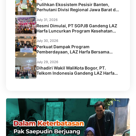
Pulihkan Ekosistem Pesisir Banten,
Perhutani Divisi Regional Jawa Barat dan
Banten Salurkan Bantuan 1.000 Bibit
Pohon Mangrove melalui LAZ Harfa
July 31, 2026
Resmi Dimulai, PT SGPJB Gandeng LAZ
Harfa Luncurkan Program Kesehatan
SEGA KEBUL di 2 Desa Kabupaten
Serang
July 30, 2026
Perkuat Dampak Program
Pemberdayaan, LAZ Harfa Bersama
Caritas Australia dan Australian Aid
Gelar Capacity Building Staf
July 29, 2026
Dihadiri Wakil WaliKota Bogor, PT.
Telkom Indonesia Gandeng LAZ Harfa
Gelar Kick Off Meeting Program
Pengentasan Stunting.