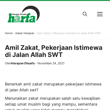
Skip
to
M
content
Home
»
Kabar Harapan
»
Amil Zakat, Pekerjaan Istimewa di Jalan Allah SWT
Amil Zakat, Pekerjaan Istimewa
di Jalan Allah SWT
Oleh
Harapan Dhuafa
November 24, 2021
Benarkah amil zakat merupakan pekerjaan istimewa
di jalan Allah swt?
Menunaikan zakat merupakan salah satu kewajiban
setiap umat muslim bagi yang mampu, sementara
untuk muslim yang tidak mampu menghidupi