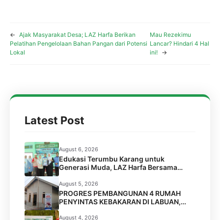
←
Ajak Masyarakat Desa; LAZ Harfa Berikan
Mau Rezekimu
Pelatihan Pengelolaan Bahan Pangan dari Potensi
Lancar? Hindari 4 Hal
Lokal
ini!
→
Latest Post
August 6, 2026
Edukasi Terumbu Karang untuk
Generasi Muda, LAZ Harfa Bersama
FPTK Banten & Squad Pulau Merak Besar
Gelar Coral Reef Goes to School di SMPN
August 5, 2026
6 Kota Cilegon
PROGRES PEMBANGUNAN 4 RUMAH
PENYINTAS KEBAKARAN DI LABUAN,
PANDEGLANG
August 4, 2026