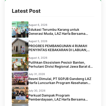
Latest Post
August 6, 2026
Edukasi Terumbu Karang untuk
Generasi Muda, LAZ Harfa Bersama
FPTK Banten & Squad Pulau Merak Besar
Gelar Coral Reef Goes to School di SMPN
August 5, 2026
6 Kota Cilegon
PROGRES PEMBANGUNAN 4 RUMAH
PENYINTAS KEBAKARAN DI LABUAN,
PANDEGLANG
August 4, 2026
Pulihkan Ekosistem Pesisir Banten,
Perhutani Divisi Regional Jawa Barat dan
Banten Salurkan Bantuan 1.000 Bibit
Pohon Mangrove melalui LAZ Harfa
July 31, 2026
Resmi Dimulai, PT SGPJB Gandeng LAZ
Harfa Luncurkan Program Kesehatan
SEGA KEBUL di 2 Desa Kabupaten
Serang
July 30, 2026
Perkuat Dampak Program
Pemberdayaan, LAZ Harfa Bersama
Caritas Australia dan Australian Aid