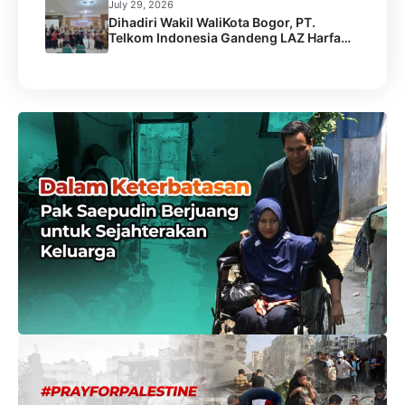
Gelar Capacity Building Staf
July 29, 2026
Dihadiri Wakil WaliKota Bogor, PT.
Telkom Indonesia Gandeng LAZ Harfa
Gelar Kick Off Meeting Program
Pengentasan Stunting.