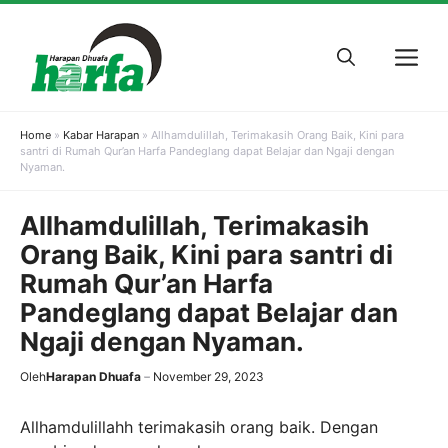
Skip
to
M
content
Home
»
Kabar Harapan
»
Allhamdulillah, Terimakasih Orang Baik, Kini para
santri di Rumah Qur’an Harfa Pandeglang dapat Belajar dan Ngaji dengan
Nyaman.
Allhamdulillah, Terimakasih
Orang Baik, Kini para santri di
Rumah Qur’an Harfa
Pandeglang dapat Belajar dan
Ngaji dengan Nyaman.
Oleh
Harapan Dhuafa
November 29, 2023
Allhamdulillahh terimakasih orang baik. Dengan