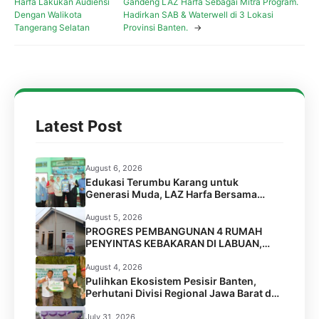
Harfa Lakukan Audiensi
Gandeng LAZ Harfa Sebagai Mitra Program.
Dengan Walikota
Hadirkan SAB & Waterwell di 3 Lokasi
Tangerang Selatan
Provinsi Banten.
→
Latest Post
August 6, 2026
Edukasi Terumbu Karang untuk
Generasi Muda, LAZ Harfa Bersama
FPTK Banten & Squad Pulau Merak Besar
Gelar Coral Reef Goes to School di SMPN
August 5, 2026
6 Kota Cilegon
PROGRES PEMBANGUNAN 4 RUMAH
PENYINTAS KEBAKARAN DI LABUAN,
PANDEGLANG
August 4, 2026
Pulihkan Ekosistem Pesisir Banten,
Perhutani Divisi Regional Jawa Barat dan
Banten Salurkan Bantuan 1.000 Bibit
Pohon Mangrove melalui LAZ Harfa
July 31, 2026