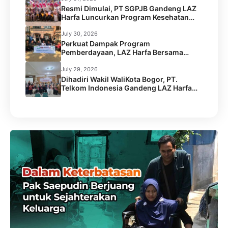
Resmi Dimulai, PT SGPJB Gandeng LAZ
Harfa Luncurkan Program Kesehatan
SEGA KEBUL di 2 Desa Kabupaten
Serang
July 30, 2026
Perkuat Dampak Program
Pemberdayaan, LAZ Harfa Bersama
Caritas Australia dan Australian Aid
Gelar Capacity Building Staf
July 29, 2026
Dihadiri Wakil WaliKota Bogor, PT.
Telkom Indonesia Gandeng LAZ Harfa
Gelar Kick Off Meeting Program
Pengentasan Stunting.