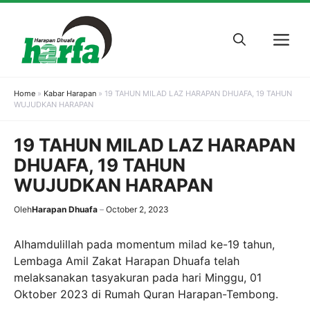
Skip
to
M
content
Home
»
Kabar Harapan
»
19 TAHUN MILAD LAZ HARAPAN DHUAFA, 19 TAHUN
WUJUDKAN HARAPAN
19 TAHUN MILAD LAZ HARAPAN
DHUAFA, 19 TAHUN
WUJUDKAN HARAPAN
Oleh
Harapan Dhuafa
October 2, 2023
Alhamdulillah pada momentum milad ke-19 tahun,
Lembaga Amil Zakat Harapan Dhuafa telah
melaksanakan tasyakuran pada hari Minggu, 01
Oktober 2023 di Rumah Quran Harapan-Tembong.