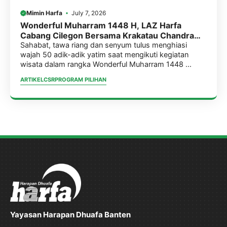
Mimin Harfa
July 7, 2026
Wonderful Muharram 1448 H, LAZ Harfa
Cabang Cilegon Bersama Krakatau Chandra
Energi & BMKCE Ajak 50 Adik-Adik Yatim
Sahabat, tawa riang dan senyum tulus menghiasi
wajah 50 adik-adik yatim saat mengikuti kegiatan
Berwisata Penuh Kegembiraan
wisata dalam rangka Wonderful Muharram 1448 ...
ARTIKEL
CSR
PROGRAM PILIHAN
Yayasan Harapan Dhuafa Banten